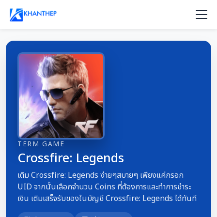
TERM GAME
Crossfire: Legends
เติม Crossfire: Legends ง่ายๆสบายๆ เพียงแค่กรอก
UID จากนั้นเลือกจำนวน Coins ที่ต้องการและทำการชำระ
เงิน เติมเสร็จรับของในบัญชี Crossfire: Legends ได้ทันที