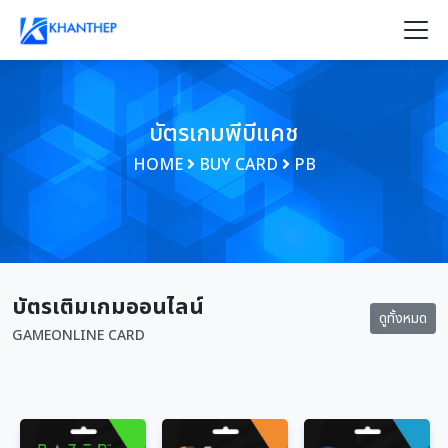
บัตรเกมพีบีแคช
HOME
BUY CARD
PB
บัตรเติมเกมออนไลน์
ดูทั้งหมด
GAMEONLINE CARD