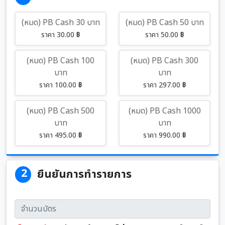
(หมด) PB Cash 30 บาท
(หมด) PB Cash 50 บาท
ราคา 30.00 ฿
ราคา 50.00 ฿
(หมด) PB Cash 100
(หมด) PB Cash 300
บาท
บาท
ราคา 100.00 ฿
ราคา 297.00 ฿
(หมด) PB Cash 500
(หมด) PB Cash 1000
บาท
บาท
ราคา 495.00 ฿
ราคา 990.00 ฿
2
ยืนยันการทำรายการ