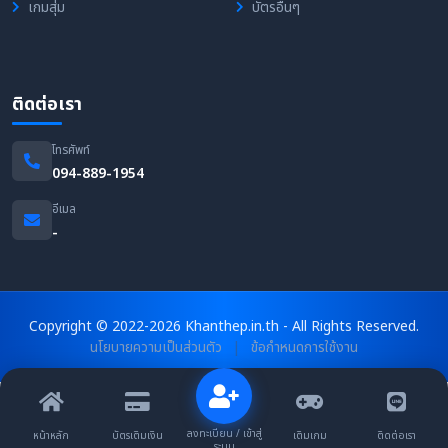
เกมสุ่ม
บัตรอื่นๆ
ติดต่อเรา
โทรศัพท์
094-889-1954
อีเมล
-
Copyright © 2022-2026 Khanthep.in.th - All Rights Reserved.
นโยบายความเป็นส่วนตัว
|
ข้อกำหนดการใช้งาน
ลงทะเบียน / เข้าสู่
หน้าหลัก
บัตรเติมเงิน
เติมเกม
ติดต่อเรา
ระบบ