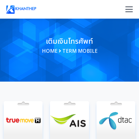
เติมเงินโทรศัพท์
HOME
TERM MOBILE