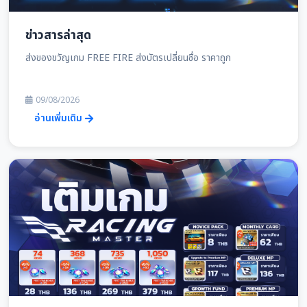
ข่าวสารล่าสุด
ส่งของขวัญเกม FREE FIRE ส่งบัตรเปลี่ยนชื่อ ราคาถูก
09/08/2026
อ่านเพิ่มเติม