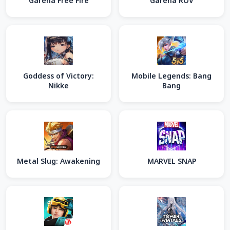
Garena Free Fire
Garena ROV
Goddess of Victory:
Mobile Legends: Bang
Nikke
Bang
Metal Slug: Awakening
MARVEL SNAP