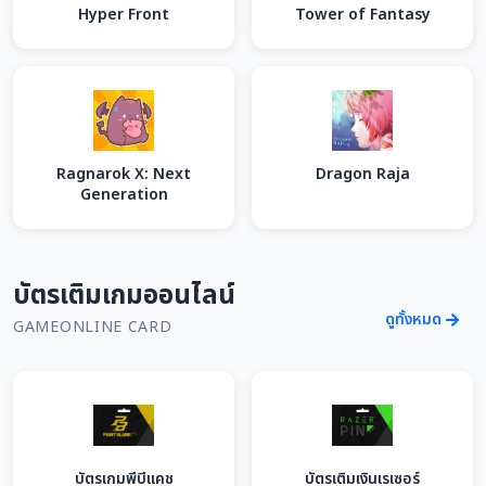
Hyper Front
Tower of Fantasy
Ragnarok X: Next
Dragon Raja
Generation
บัตรเติมเกมออนไลน์
ดูทั้งหมด
GAMEONLINE CARD
บัตรเกมพีบีแคช
บัตรเติมเงินเรเซอร์