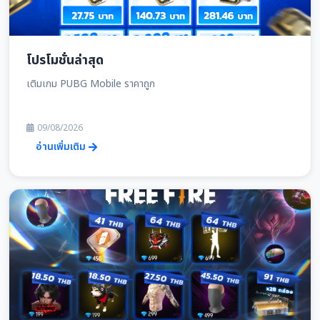
โปรโมชั่นล่าสุด
เติมเกม PUBG Mobile ราคาถูก
09/08/2026
อ่านเพิ่มเติม