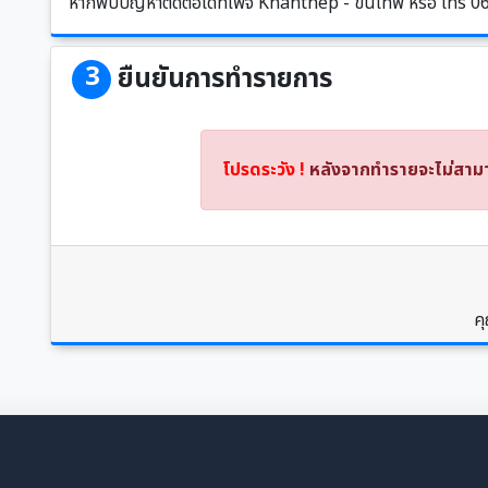
หากพบปัญหาติดต่อได้ที่เพจ Khanthep - ขั้นเทพ หรือ โท
3
ยืนยันการทำรายการ
โปรดระวัง !
หลังจากทำรายจะไม่สามา
ค