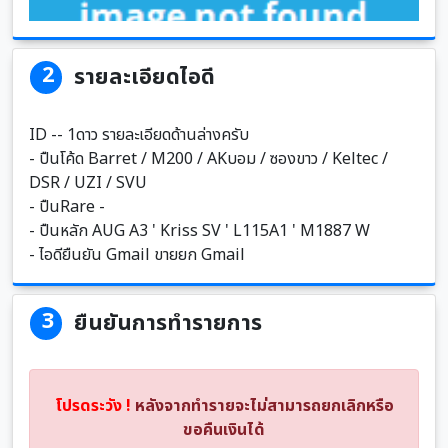
2
รายละเอียดไอดี
ID -- 1ดาว รายละเอียดด้านล่างครับ
- ปืนโค้ด Barret / M200 / AKบอม / ซองขาว / Keltec /
DSR / UZI / SVU
- ปืนRare -
- ปืนหลัก AUG A3 ' Kriss SV ' L115A1 ' M1887 W
- ไอดียืนยัน Gmail ขายยก Gmail
3
ยืนยันการทำรายการ
โปรดระวัง !
หลังจากทำรายจะไม่สามารถยกเลิกหรือ
ขอคืนเงินได้