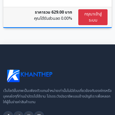
ราคารวม 629.00 บาท
กรุณาเข้าสู่
คุณได้รับส่วนลด
0.00%
ระบบ
เว็บไซต์ขั้นเทพเป็นเพียงตัวแทนจำหน่ายเท่านั้นไม่มีส่วนเกี่ยวข้องกับองค์กรหรือ
บุคคลใดๆที่ท่านนำบัตรไปใช้งาน โปรดระวังมิจฉาชีพแอบอ้างบัญชีเราเพื่อหลอก
ให้ผู้อื่นจ่ายค่าสินค้าแทน