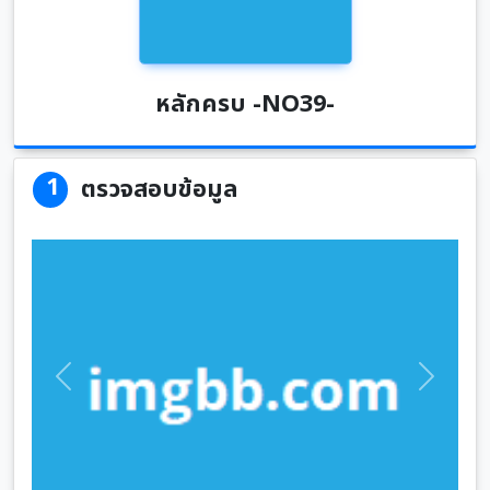
หลักครบ -NO39-
1
ตรวจสอบข้อมูล
Previous
Next