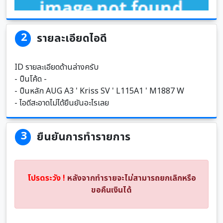
2
รายละเอียดไอดี
ID รายละเอียดด้านล่างครับ
- ปืนโค้ด -
- ปืนหลัก AUG A3 ' Kriss SV ' L115A1 ' M1887 W
- ไอดีสะอาดไม่ได้ยืนยันอะไรเลย
3
ยืนยันการทำรายการ
โปรดระวัง !
หลังจากทำรายจะไม่สามารถยกเลิกหรือ
ขอคืนเงินได้