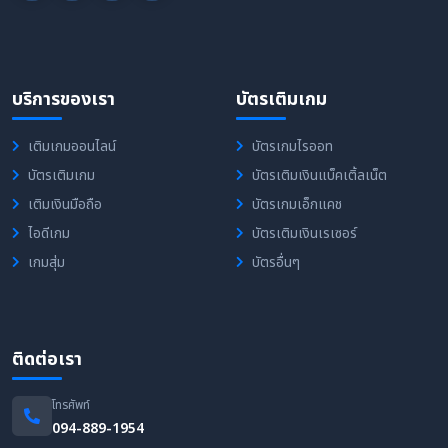
บริการของเรา
บัตรเติมเกม
เติมเกมออนไลน์
บัตรเกมไรออท
บัตรเติมเกม
บัตรเติมเงินแบ็คเติ้ลเน็ต
เติมเงินมือถือ
บัตรเกมเอ็กแคช
ไอดีเกม
บัตรเติมเงินเรเซอร์
เกมสุ่ม
บัตรอื่นๆ
ติดต่อเรา
โทรศัพท์
094-889-1954