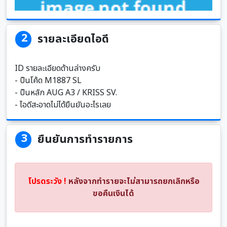
2
รายละเอียดไอดี
ID รายละเอียดด้านล่างครับ
- ปืนโค้ด M1887 SL
- ปืนหลัก AUG A3 / KRISS SV.
- ไอดีสะอาดไม่ได้ยืนยันอะไรเลย
3
ยืนยันการทำรายการ
โปรดระวัง !
หลังจากทำรายจะไม่สามารถยกเลิกหรือ
ขอคืนเงินได้