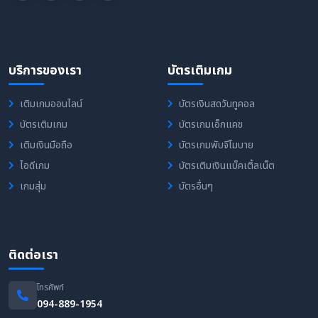
บริการของเรา
บัตรเติมเกม
เติมเกมออนไลน์
บัตรเงินสดวันทูคอล
บัตรเติมเกม
บัตรเกมเอ็กแคช
เติมเงินมือถือ
บัตรเกมพับจีโมบาย
ไอดีเกม
บัตรเติมเงินแบ็คเติ้ลเน็ต
เกมสุ่ม
บัตรอื่นๆ
ติดต่อเรา
โทรศัพท์
094-889-1954