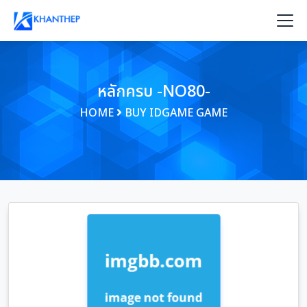
หลักครบ -NO80-
HOME
BUY IDGAME GAME