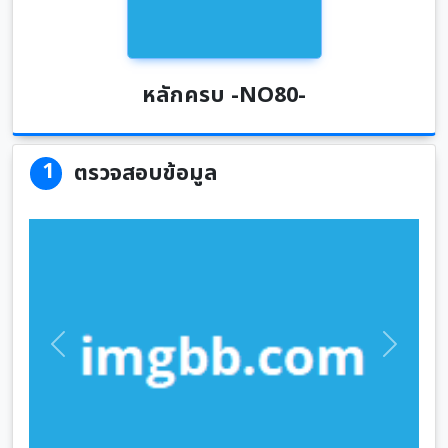
หลักครบ -NO80-
1
ตรวจสอบข้อมูล
Previous
Next