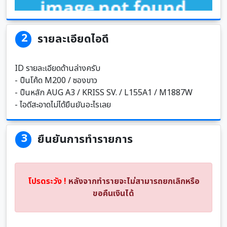
2
รายละเอียดไอดี
ID รายละเอียดด้านล่างครับ
- ปืนโค้ด M200 / ซองขาว
- ปืนหลัก AUG A3 / KRISS SV. / L155A1 / M1887W
- ไอดีสะอาดไม่ได้ยืนยันอะไรเลย
3
ยืนยันการทำรายการ
โปรดระวัง !
หลังจากทำรายจะไม่สามารถยกเลิกหรือ
ขอคืนเงินได้