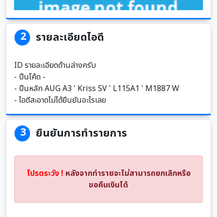
2
รายละเอียดไอดี
ID รายละเอียดด้านล่างครับ
- ปืนโค้ด -
- ปืนหลัก AUG A3 ' Kriss SV ' L115A1 ' M1887 W
- ไอดีสะอาดไม่ได้ยืนยันอะไรเลย
3
ยืนยันการทำรายการ
โปรดระวัง !
หลังจากทำรายจะไม่สามารถยกเลิกหรือ
ขอคืนเงินได้