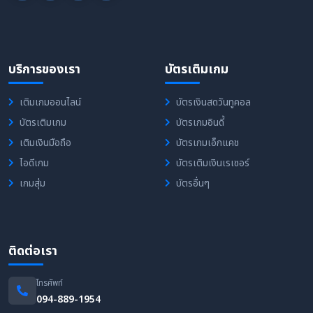
บริการของเรา
บัตรเติมเกม
เติมเกมออนไลน์
บัตรเงินสดวันทูคอล
บัตรเติมเกม
บัตรเกมอินดี้
เติมเงินมือถือ
บัตรเกมเอ็กแคช
ไอดีเกม
บัตรเติมเงินเรเซอร์
เกมสุ่ม
บัตรอื่นๆ
ติดต่อเรา
โทรศัพท์
094-889-1954