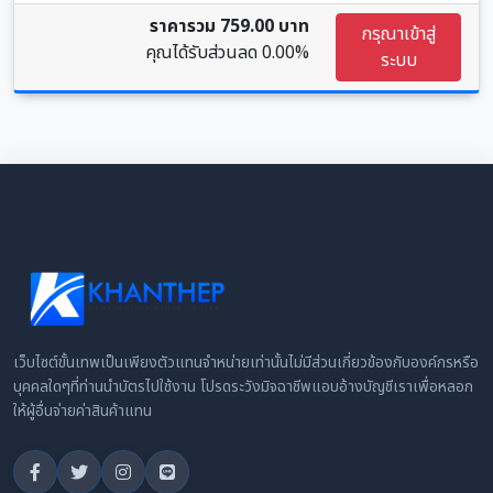
ราคารวม 759.00 บาท
กรุณาเข้าสู่
คุณได้รับส่วนลด
0.00%
ระบบ
เว็บไซต์ขั้นเทพเป็นเพียงตัวแทนจำหน่ายเท่านั้นไม่มีส่วนเกี่ยวข้องกับองค์กรหรือ
บุคคลใดๆที่ท่านนำบัตรไปใช้งาน โปรดระวังมิจฉาชีพแอบอ้างบัญชีเราเพื่อหลอก
ให้ผู้อื่นจ่ายค่าสินค้าแทน