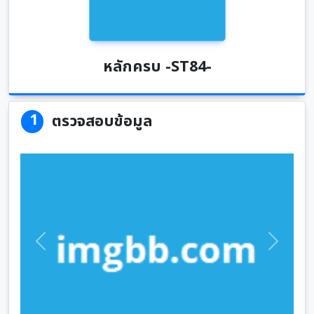
หลักครบ -ST84-
1
ตรวจสอบข้อมูล
Previous
Next