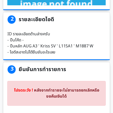
2
รายละเอียดไอดี
ID รายละเอียดด้านล่างครับ
- ปืนโค้ด -
- ปืนหลัก AUG A3 ' Kriss SV ' L115A1 ' M1887 W
- ไอดีสะอาดไม่ได้ยืนยันอะไรเลย
3
ยืนยันการทำรายการ
โปรดระวัง !
หลังจากทำรายจะไม่สามารถยกเลิกหรือ
ขอคืนเงินได้