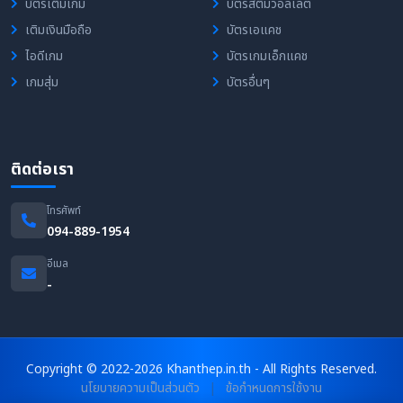
บัตรเติมเกม
บัตรสตีมวอลเล็ต
เติมเงินมือถือ
บัตรเอแคช
ไอดีเกม
บัตรเกมเอ็กแคช
เกมสุ่ม
บัตรอื่นๆ
ติดต่อเรา
โทรศัพท์
094-889-1954
อีเมล
-
Copyright © 2022-2026 Khanthep.in.th - All Rights Reserved.
นโยบายความเป็นส่วนตัว
|
ข้อกำหนดการใช้งาน