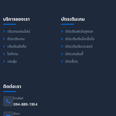
บริการของเรา
บัตรเติมเกม
เติมเกมออนไลน์
บัตรเงินสดวันทูคอล
บัตรเติมเกม
บัตรเติมเงินไอเอ็นไอ
เติมเงินมือถือ
บัตรเติมเงินเรเซอร์
ไอดีเกม
บัตรเกมอินดี้
เกมสุ่ม
บัตรอื่นๆ
ติดต่อเรา
โทรศัพท์
094-889-1954
อีเมล