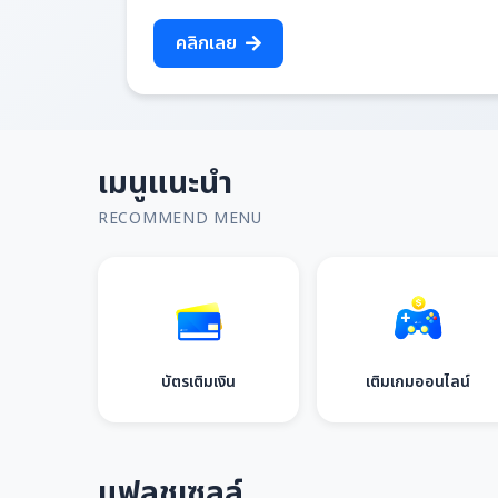
คลิกเลย
เมนูแนะนำ
RECOMMEND MENU
บัตรเติมเงิน
เติมเกมออนไลน์
แฟลชเซลล์