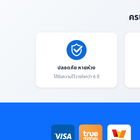
คร
ปลอดภัย หายห่วง
ได้รับความไว้วางใจกว่า 6 ปี