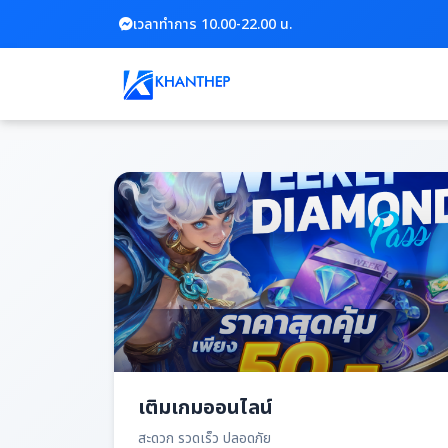
เวลาทำการ 10.00-22.00 น.
เติมเกมออนไลน์
สะดวก รวดเร็ว ปลอดภัย