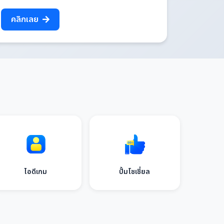
คลิกเลย
ไอดีเกม
ปั้มโชเชี่ยล