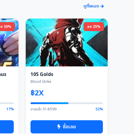
ดูทั้งหมด
ลด 30%
ลด 25%
nus
105 Golds
Blood Strike
฿2X
17%
ขายแล้ว 314/599
52%
ซื้อเลย