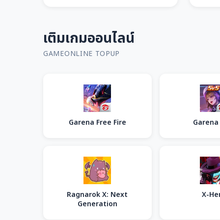
เติมเกมออนไลน์
GAMEONLINE TOPUP
Garena Free Fire
Garena
Ragnarok X: Next
X-He
Generation