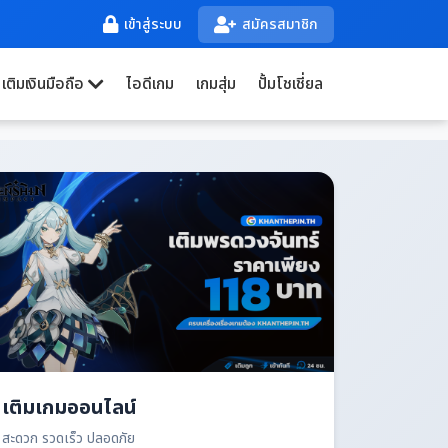
เข้าสู่ระบบ
สมัครสมาชิก
เติมเงินมือถือ
ไอดีเกม
เกมสุ่ม
ปั้มโชเชี่ยล
เติมเกมออนไลน์
สะดวก รวดเร็ว ปลอดภัย