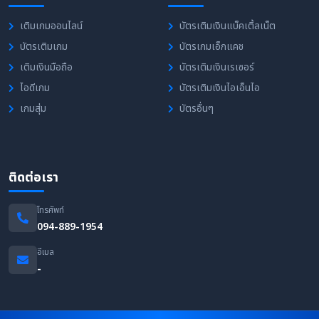
เติมเกมออนไลน์
บัตรเติมเงินแบ็คเติ้ลเน็ต
บัตรเติมเกม
บัตรเกมเอ็กแคช
เติมเงินมือถือ
บัตรเติมเงินเรเซอร์
ไอดีเกม
บัตรเติมเงินไอเอ็นไอ
เกมสุ่ม
บัตรอื่นๆ
ติดต่อเรา
โทรศัพท์
094-889-1954
อีเมล
-