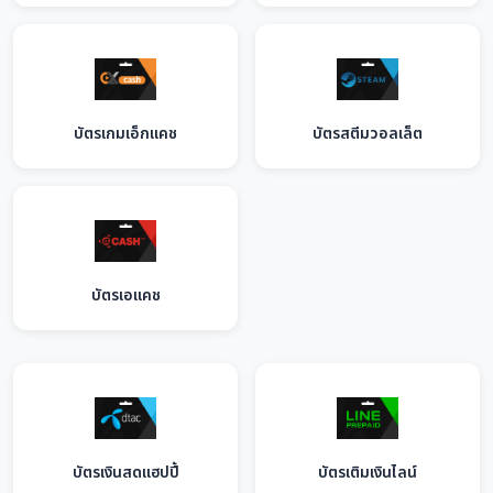
บัตรเกมเอ็กแคช
บัตรสตีมวอลเล็ต
บัตรเอแคช
บัตรเงินสดแฮปปี้
บัตรเติมเงินไลน์