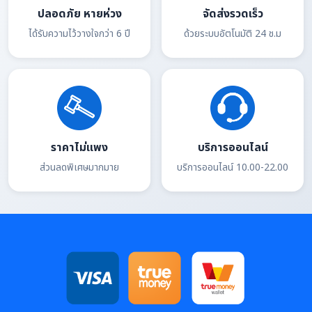
ปลอดภัย หายห่วง
จัดส่งรวดเร็ว
ได้รับความไว้วางใจกว่า 6 ปี
ด้วยระบบอัตโนมัติ 24 ช.ม
ราคาไม่แพง
บริการออนไลน์
ส่วนลดพิเศษมากมาย
บริการออนไลน์ 10.00-22.00