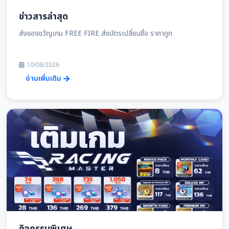
ข่าวสารล่าสุด
ส่งของขวัญเกม FREE FIRE ส่งบัตรเปลี่ยนชื่อ ราคาถูก
10/08/2026
อ่านเพิ่มเติม
กิจกรรมพิเศษ