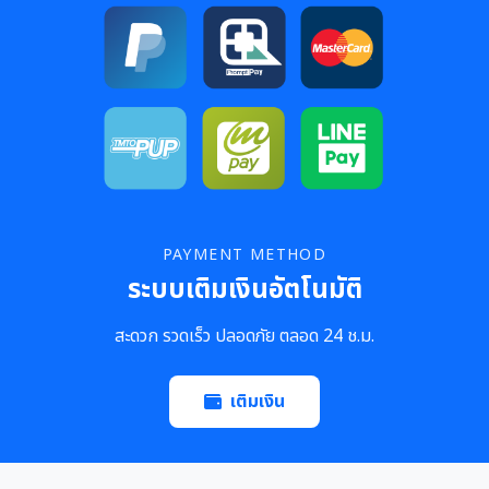
PAYMENT METHOD
ระบบเติมเงินอัตโนมัติ
สะดวก รวดเร็ว ปลอดภัย ตลอด 24 ช.ม.
เติมเงิน