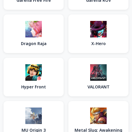
Garena Free Fire
Garena ROV
Dragon Raja
X-Hero
Hyper Front
VALORANT
MU Origin 3
Metal Slug: Awakening