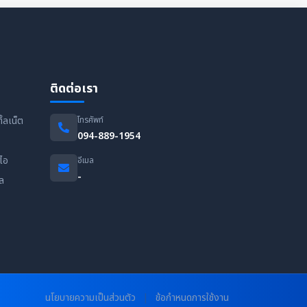
ติดต่อเรา
ิ้ลเน็ต
โทรศัพท์
094-889-1954
นไอ
อีเมล
-
อล
นโยบายความเป็นส่วนตัว
|
ข้อกำหนดการใช้งาน