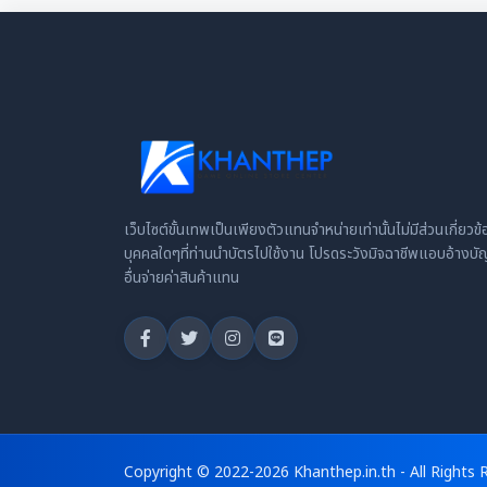
เว็บไซต์ขั้นเทพเป็นเพียงตัวแทนจำหน่ายเท่านั้นไม่มีส่วนเกี่ยว
บุคคลใดๆที่ท่านนำบัตรไปใช้งาน โปรดระวังมิจฉาชีพแอบอ้างบัญช
อื่นจ่ายค่าสินค้าแทน
Copyright © 2022-2026 Khanthep.in.th - All Rights 