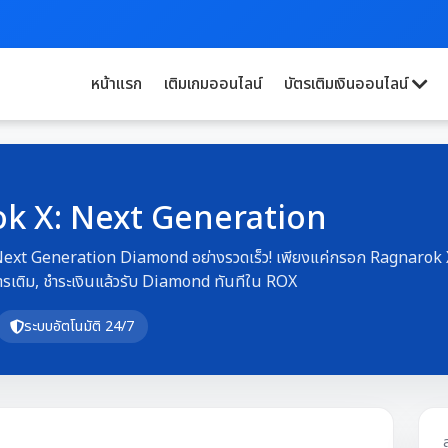
หน้าแรก
เติมเกมออนไลน์
บัตรเติมเงินออนไลน์
k X: Next Generation
 Next Generation Diamond อย่างรวดเร็ว! เพียงแค่กรอก Ragnarok
รเติม, ชำระเงินแล้วรับ Diamond ทันทีใน ROX
ระบบอัตโนมัติ 24/7