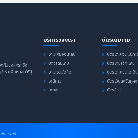
บริการของเรา
บัตรเติมเกม
เติมเกมออนไลน์
บัตรเติมเงินแบ็คเต
บัตรเติมเกม
บัตรเกมเอ็กแคช
ข้องกับองค์กรหรือ
ีเราเพื่อหลอกให้ผู้
เติมเงินมือถือ
บัตรเติมเงินไอเอ็
ไอดีเกม
บัตรเงินสดวันทูค
เกมสุ่ม
บัตรอื่นๆ
Reserved.