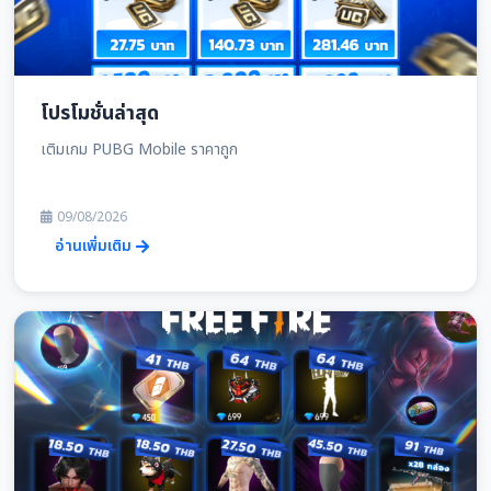
โปรโมชั่นล่าสุด
เติมเกม PUBG Mobile ราคาถูก
09/08/2026
อ่านเพิ่มเติม