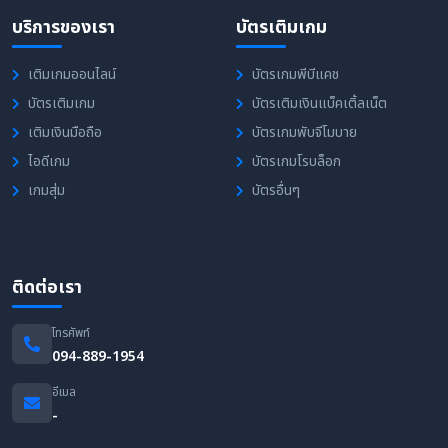
บริการของเรา
บัตรเติมเกม
เติมเกมออนไลน์
บัตรเกมพีบีแคช
บัตรเติมเกม
บัตรเติมเงินแบ็คเติ้ลเน็ต
เติมเงินมือถือ
บัตรเกมพับจีโมบาย
ไอดีเกม
บัตรเกมโรบล็อก
เกมสุ่ม
บัตรอื่นๆ
ติดต่อเรา
โทรศัพท์
094-889-1954
อีเมล
-