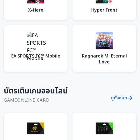
X-Hero
Hyper Front
EA SPORTS FC™ Mobile
Ragnarok M: Eternal
Love
บัตรเติมเกมออนไลน์
ดูทั้งหมด
GAMEONLINE CARD