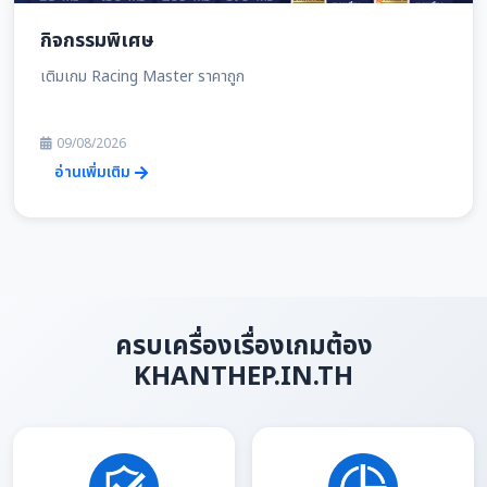
กิจกรรมพิเศษ
เติมเกม Racing Master ราคาถูก
09/08/2026
อ่านเพิ่มเติม
ครบเครื่องเรื่องเกมต้อง
KHANTHEP.IN.TH