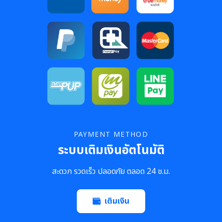
PAYMENT METHOD
ระบบเติมเงินอัตโนมัติ
สะดวก รวดเร็ว ปลอดภัย ตลอด 24 ช.ม.
เติมเงิน