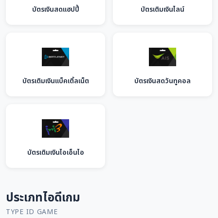
บัตรเงินสดแฮปปี้
บัตรเติมเงินไลน์
บัตรเติมเงินแบ็คเติ้ลเน็ต
บัตรเงินสดวันทูคอล
บัตรเติมเงินไอเอ็นไอ
ประเภทไอดีเกม
TYPE ID GAME