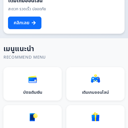
เติมเกมออนไลน์
สะดวก รวดเร็ว ปลอดภัย
คลิกเลย
เมนูแนะนำ
RECOMMEND MENU
บัตรเติมเงิน
เติมเกมออนไลน์