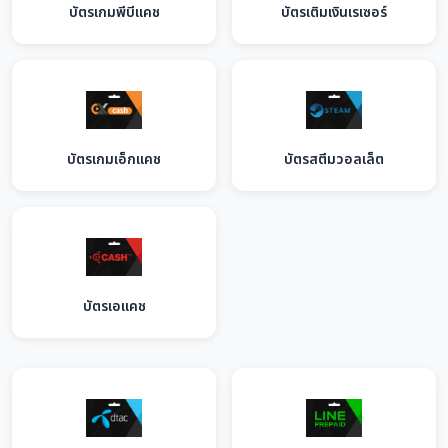
บัตรเกมพีบีแคช
บัตรเติมเงินเรเซอร์
บัตรเกมเอ็กแคช
บัตรสตีมวอลเล็ต
บัตรเอแคช