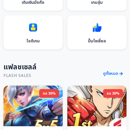
เติมเงินมือถือ
เกมสุ่ม
ไอดีเกม
ปั้มโชเชี่ยล
แฟลชเซลล์
ดูทั้งหมด
FLASH SALES
ลด 30%
ลด 30%