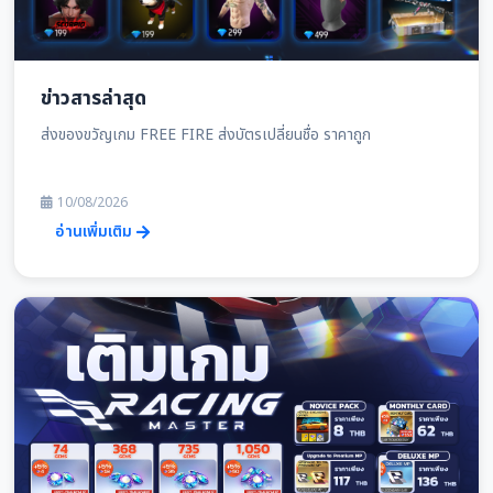
ข่าวสารล่าสุด
ส่งของขวัญเกม FREE FIRE ส่งบัตรเปลี่ยนชื่อ ราคาถูก
10/08/2026
อ่านเพิ่มเติม