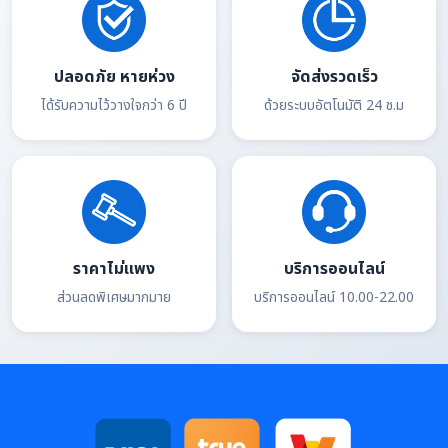
ปลอดภัย หายห่วง
จัดส่งรวดเร็ว
ได้รับความไว้วางใจกว่า 6 ปี
ด้วยระบบอัตโนมัติ 24 ช.ม
ราคาไม่แพง
บริการออนไลน์
ส่วนลดพิเศษมากมาย
บริการออนไลน์ 10.00-22.00