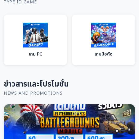
TYPE ID GAME
เกม PC
เกมมือถือ
ข่าวสารและโปรโมชั่น
NEWS AND PROMOTIONS