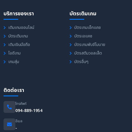
บริการของเรา
บัตรเติมเกม
เติมเกมออนไลน์
บัตรเกมเอ็กแคช
บัตรเติมเกม
บัตรเอแคช
เติมเงินมือถือ
บัตรเกมพับจีโมบาย
ไอดีเกม
บัตรสตีมวอลเล็ต
เกมสุ่ม
บัตรอื่นๆ
ติดต่อเรา
โทรศัพท์
094-889-1954
อีเมล
-