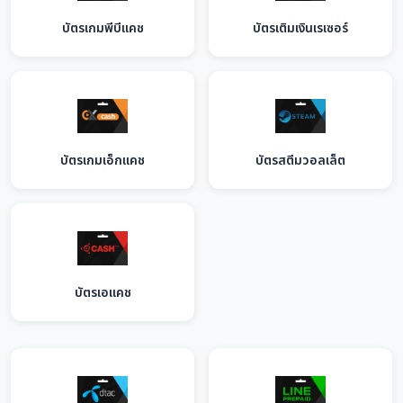
บัตรเกมพีบีแคช
บัตรเติมเงินเรเซอร์
บัตรเกมเอ็กแคช
บัตรสตีมวอลเล็ต
บัตรเอแคช