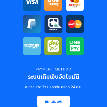
PAYMENT METHOD
ระบบเติมเงินอัตโนมัติ
สะดวก รวดเร็ว ปลอดภัย ตลอด 24 ช.ม.
เติมเงิน