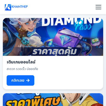
เติมเกมออนไลน์
สะดวก รวดเร็ว ปลอดภัย
คลิกเลย